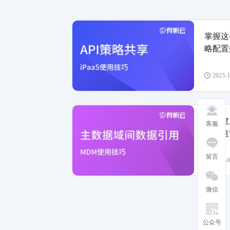
掌握这
略配置
2023-1
掌握建
客服
以快速
留言
2023-0
微信
公众号