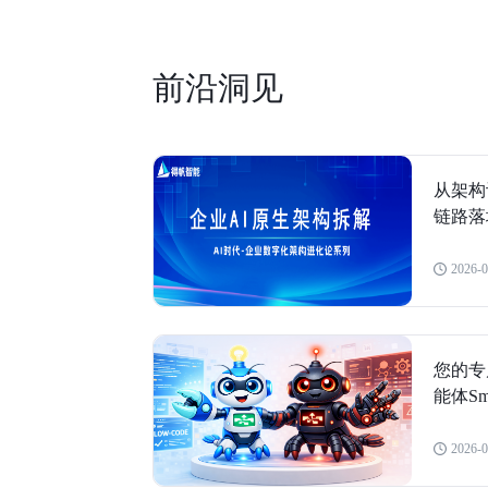
前沿洞见
从架构
链路落
2026-0
您的专
能体Sma
2026-0